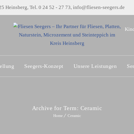
5 Heinsberg, Tel. 0 24 52 - 27 73, info@fliesen-seegers.de
Kind
ellung
Seegers-Konzept
Unsere Leistungen
Se
Archive for Term: Ceramic
Home
Ceramic